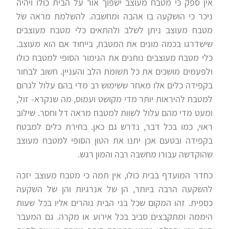
אין ספק כי מטבח מעוצב ישפוך אור על הבית כולו ויהיה
ניכר כי הושקעה בו אהבה ומחשבה. להשלמת מראה של
מטבח מעוצב ניתן לשלב ולהתאים כלי מטבח מעוצבים
שישדרגו בכמה מונים את המטבח, בייחוד אם הוא מעוצב.
כלי מטבח מעוצבים נותנים את הגימור הסופי למטבח כולו
ולפעמים מושכים את כל תשומת הלב והעניין. חשוב לבחור
בקפידה כלים אלו מאחר ששימוש רב מדי בהם עלול לגרום
למטבח להיראות יותר מדי מקושט ועמוס, מה שנקרא- זול,
ומעט מדי מהם עלול לשוות למטבח מראה דל וחסר. שילוב
ראוי, כמו בכל דבר, נדרש גם כאן. בחירת כלים למבטח
בקפידה ובטעם אכן יתנו את הטון הסופי למטבח מעוצב
שהוקדשה עבורו מחשבה רבה והמון רגש.
כחדר המועדף בבית כולו, אין תמה כי מטבח מעוצב יזכה
להשקעה הרבה ביותר, הן של אנרגיות והן של השקעה
כספית. זהו המקום שכל בני הבית נוהרים אליו בכל שעות
היממה ומתקבצים סביב בכל אירוע או מקרה. גם המעבר