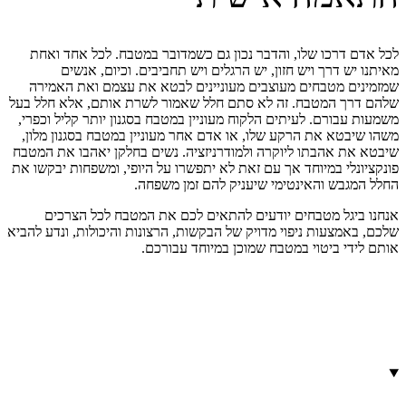
לכל אדם דרכו שלו,
והדבר נכון גם כשמדובר במטבח
. לכל אחד ואחת
מאיתנו יש דרך ויש חזון, יש הרגלים ויש תחביבים. וכיום, אנשים
שמזמינים מטבחים מעוצבים מעוניינים לבטא את עצמם ואת האמירה
שלהם דרך המטבח. זה לא סתם חלל שאמור לשרת אותם, אלא חלל בעל
משמעות עבורם. לעיתים הלקוח מעוניין במטבח בסגנון יותר קליל וכפרי,
משהו שיבטא את הרקע שלו, או אדם אחר מעוניין במטבח בסגנון מלון,
שיבטא את אהבתו ליוקרה ולמודרניזציה. נשים בחלקן יאהבו את המטבח
פונקציונלי במיוחד
אך עם זאת לא יתפשרו על היופי, ומשפחות יבקשו את
החלל המגבש והאינטימי שיעניק להם זמן משפחה.
אנחנו ביגל מטבחים יודעים להתאים לכם את המטבח לכל הצרכים
שלכם,
באמצעות ניפוי מדויק של הבקשות
, הרצונות
והיכולות
, ונדע להביא
אותם לידי ביטוי במטבח שמוכן במיוחד עבורכם.