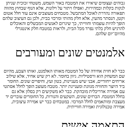
גבוהים ועצומים שיאירו את המטבח באור השמש, משטחי זכוכית שניתן
לנקות בקלות ובמהירות, ואפילו
ויתור על וילונות
, אלא הנוף שבחוץ מהווה
תפאורה נהדרת לאוכל המתבשל. מטבחים מעוצבים אינם עוד חלל אטום
וקטן, הנסתר מהעין, אלא חלק מהותי ומרכזי בבית, ולכן גם העיצוב שלהם
הופך להיות עוצמתי וחווייתי, כך שיגרום לאנשים המבשלים והאוכלים
להרגיש חלק בלתי נפרד מכל הבית, ולראות במטבח חלק אינטגרלי
מהיום־יום שלהם.
אלמנטים שונים ומעורבים
כבר לא חזית אחידה של כל המטבח מאותו האלמנט, ואותו הצבע, מהיום
שם המשחק הוא
ורסטיליות
. גיוון בחומר. לא רק שיש אחיד, אלא שילוב
אריחים ייחודיים, אבני שיש מעניינות,
בטון ועץ
, וחיפויים שונים. החומר
ביד היוצר והחוויה מגוונת ומעניינת יותר. מטבח מעוצב הופך לחלל אסתטי
עם אמירה אדריכלית מובהקת. כבר לא משקיעים רק בסלון אלא גם
בחלל המטבח. הברזים שונים, השקעים והנורות, כל החומרים עוברים יד
מעצבת ומותאמים לחלל המרכזי. במטבחים כבר יש אמירה עיצובית,
אמירה טכנולוגית ואמירה חווייתית.
התאמה אישית