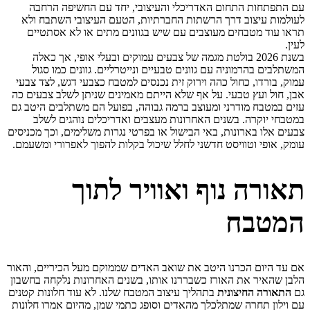
עם התפתחות התחום האדריכלי והעיצובי, יחד עם החשיפה הרחבה
לעולמות עיצוב דרך הרשתות החברתיות, הטעם העיצובי השתבח ולא
תראו עוד מטבחים מעוצבים עם שיש בגוונים מתים או לא אסתטיים
לעין.
בשנת 2026 בולטת מגמה של צבעים עמוקים ובעלי אופי, אך כאלה
המשתלבים בהרמוניה עם גוונים טבעיים ונייטרליים. גוונים כמו סגול
עמוק, בורדו, כחול כהה וירוק זית נכנסים למטבח כצבעי דגש, לצד צבעי
אבן, חול ועץ טבעי. על אף שלא הייתם מאמינים שניתן לשלב צבעים כה
עזים במטבח מודרני ומעוצב ברמה גבוהה, בפועל הם משתלבים היטב גם
במטבחי יוקרה. בשנים האחרונות מעצבים ואדריכלים נוהגים לשלב
צבעים אלו בארונות, באי הבישול או בפרטי נגרות משלימים, וכך מכניסים
עומק, אופי וטוויסט חדשני לחלל שיכול בקלות להפוך לאפרורי ומשעמם.
תאורה נוף ואוויר לתוך
המטבח
אם עד היום הכרנו היטב את שואב האדים
שממוקם מעל הכיריים
, והאור
הלבן שהאיר את האורז כשבררנו אותו, בשנים האחרונות נלקחה בחשבון
גם
התאורה החיצונית
בתהליך עיצוב המטבח שלנו. לא עוד חלונות קטנים
עם וילון תחרה שמתלכלך מהאדים וסופג כתמי שמן, מהיום אמרו חלונות