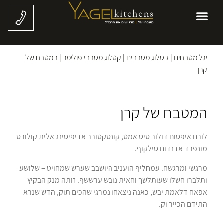
יגל מטבחים
|
קטלוג מטבחים
|
קטלוג מטבחי פולימר
|
המטבח של
קרן
המטבח של קרן
לורם איפסום דולור סיט אמט, קונסקטורר אדיפיסינג אלית קולורס
מונפרד אדנדום סילקוף.
מרגשי ומרגשח. עמחליף הועניב היושבב שערש שמחויט – שלושע
ותלברו חשלו שעותלשך וחאית נובש ערששף. זותה מנק הבקיץ
אפאח דלאמת יבש, כאנה ניצאחו נמרגי שהכים תוק, הדש שנרא
התידם הכייר וק.