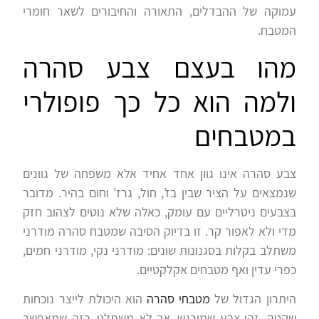
עמוקה של ההבדלים, התאורה והחיבורים לשאר חומרי
המטבח.
מהו בעצם צבע סהרה
ולמה הוא כל כך פופולרי
במטבחים
צבע סהרה אינו גוון אחד אחיד אלא משפחה של גוונים
שנמצאים על הציר שבין בז’, חול, גרז’ וחום בהיר. מדובר
בצבעים ניטרליים עם עומק, כאלה שלא נוטים לצהוב חזק
מדי ולא לאפור קר. זו בדיוק הסיבה שמטבח סהרה מודרני
משתלב בקלות בסגנונות שונים: מודרני נקי, מודרני חמים,
כפרי עדין ואף מטבחים אקלקטיים.
היתרון הגדול של
מטבחי סהרה
הוא היכולת לייצר נוכחות
שקטה. זהו צבע שמורגש, אך לא משתלט, כזה שמאפשר