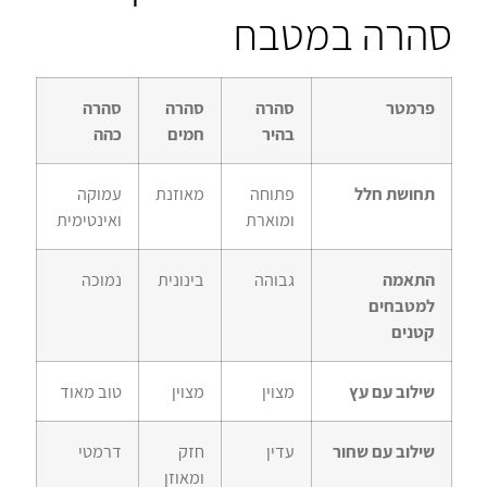
סהרה במטבח
פרמטר
סהרה
סהרה
סהרה
בהיר
חמים
כהה
תחושת חלל
פתוחה
מאוזנת
עמוקה
ומוארת
ואינטימית
התאמה
גבוהה
בינונית
נמוכה
למטבחים
קטנים
שילוב עם עץ
מצוין
מצוין
טוב מאוד
שילוב עם שחור
עדין
חזק
דרמטי
ומאוזן