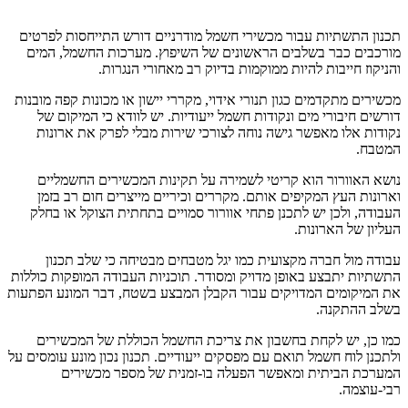
תכנון התשתיות עבור מכשירי חשמל מודרניים דורש התייחסות לפרטים
מורכבים כבר בשלבים הראשונים של השיפוץ. מערכות החשמל, המים
והניקוז חייבות להיות ממוקמות בדיוק רב מאחורי הנגרות.
מכשירים מתקדמים כגון תנורי אידוי, מקררי יישון או מכונות קפה מובנות
דורשים חיבורי מים ונקודות חשמל ייעודיות. יש לוודא כי המיקום של
נקודות אלו מאפשר גישה נוחה לצורכי שירות מבלי לפרק את ארונות
המטבח.
נושא האוורור הוא קריטי לשמירה על תקינות המכשירים החשמליים
וארונות העץ המקיפים אותם. מקררים וכיריים מייצרים חום רב בזמן
העבודה, ולכן יש לתכנן פתחי אוורור סמויים בתחתית הצוקל או בחלק
העליון של הארונות.
עבודה מול חברה מקצועית כמו יגל מטבחים מבטיחה כי שלב תכנון
התשתיות יתבצע באופן מדויק ומסודר. תוכניות העבודה המופקות כוללות
את המיקומים המדויקים עבור הקבלן המבצע בשטח, דבר המונע הפתעות
בשלב ההתקנה.
כמו כן, יש לקחת בחשבון את צריכת החשמל הכוללת של המכשירים
ולתכנן לוח חשמל תואם עם מפסקים ייעודיים. תכנון נכון מונע עומסים על
המערכת הביתית ומאפשר הפעלה בו-זמנית של מספר מכשירים
רבי-עוצמה.