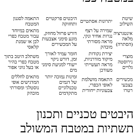
שיטת
היבטים פרקטיים
התאמה לסגנון
יתרונות אסתטיים
השילוב
ותחזוקה
המטבח
שמירה על רצף
מתאים במיוחד
אינטגרציה
דורש פרזול מחוזק,
נגרות אחיד ונקי,
עבור מטבח כפרי
מלאה
מונע סימני אצבעות
מראה מסורתי
לבן או שמנת
(הסתרה)
על המכשירים
מובהק
קלאסי
יצירת נקודות
חומר עמיד לאורך
מוצרי
משתלב היטב בתוך
מיקוד מודרניות,
זמן, דורש ניקוי
נירוסטה
מטבח כפרי בהיר
מראה תעשייתי
ייעודי למניעת סימני
גלויים
או בעל גווני אפור
מעודכן
מים
זמינות נמוכה יותר
מתאים לחללים
מכשירים
התאמה מושלמת
של דגמים
המדגישים אופי
בצבעי
לאופי הכפרי,
טכנולוגיים
נוסטלגי ומסורתי
רטרו
צבעוניות ייחודית
מתקדמים
מובהק
היבטים טכניים ותכנון
תשתיות במטבח המשולב