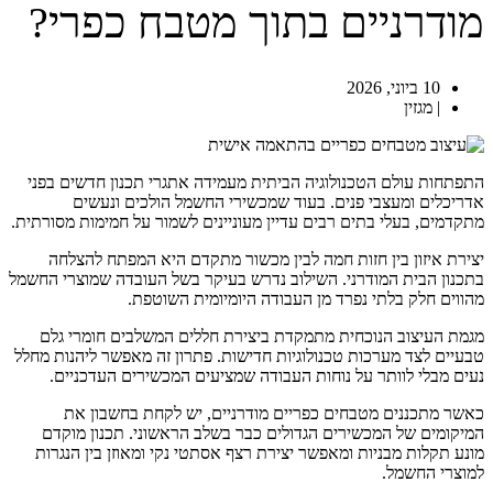
מודרניים בתוך מטבח כפרי?
10 ביוני, 2026
|
מגזין
התפתחות עולם הטכנולוגיה הביתית מעמידה אתגרי תכנון חדשים בפני
אדריכלים ומעצבי פנים. בעוד שמכשירי החשמל הולכים ונעשים
מתקדמים, בעלי בתים רבים עדיין מעוניינים לשמור על חמימות מסורתית.
יצירת איזון בין חזות חמה לבין מכשור מתקדם היא המפתח להצלחה
בתכנון הבית המודרני. השילוב נדרש בעיקר בשל העובדה שמוצרי החשמל
מהווים חלק בלתי נפרד מן העבודה היומיומית השוטפת.
מגמת העיצוב הנוכחית מתמקדת ביצירת חללים המשלבים חומרי גלם
טבעיים לצד מערכות טכנולוגיות חדישות. פתרון זה מאפשר ליהנות מחלל
נעים מבלי לוותר על נוחות העבודה שמציעים המכשירים העדכניים.
כאשר מתכננים מטבחים כפריים מודרניים, יש לקחת בחשבון את
המיקומים של המכשירים הגדולים כבר בשלב הראשוני. תכנון מוקדם
מונע תקלות מבניות ומאפשר יצירת רצף אסתטי נקי ומאוזן בין הנגרות
למוצרי החשמל.