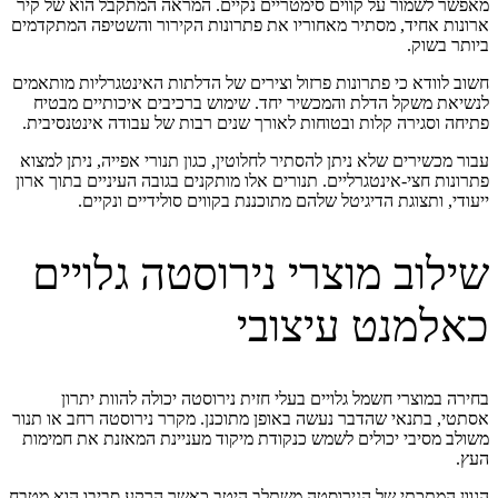
מאפשר לשמור על קווים סימטריים נקיים. המראה המתקבל הוא של קיר
ארונות אחיד, מסתיר מאחוריו את פתרונות הקירור והשטיפה המתקדמים
ביותר בשוק.
חשוב לוודא כי פתרונות פרזול וצירים של הדלתות האינטגרליות מותאמים
לנשיאת משקל הדלת והמכשיר יחד. שימוש ברכיבים איכותיים מבטיח
פתיחה וסגירה קלות ובטוחות לאורך שנים רבות של עבודה אינטנסיבית.
עבור מכשירים שלא ניתן להסתיר לחלוטין, כגון תנורי אפייה, ניתן למצוא
פתרונות חצי-אינטגרליים. תנורים אלו מותקנים בגובה העיניים בתוך ארון
ייעודי, ותצוגת הדיגיטל שלהם מתוכננת בקווים סולידיים ונקיים.
שילוב מוצרי נירוסטה גלויים
כאלמנט עיצובי
בחירה במוצרי חשמל גלויים בעלי חזית נירוסטה יכולה להוות יתרון
אסתטי, בתנאי שהדבר נעשה באופן מתוכנן. מקרר נירוסטה רחב או תנור
משולב מסיבי יכולים לשמש כנקודת מיקוד מעניינת המאזנת את חמימות
העץ.
הגוון המתכתי של הנירוסטה משתלב היטב כאשר הרקע סביבו הוא מטבח