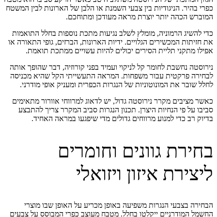
כפרי בהיר. הניגודיות בין צבעי השמנת או הלבן של הארונות לבין המשטח
המוברש הכהה יותר יוצרת מראה מעודכן ומתוחכם.
כדי להשיג הרמוניה, מומלץ לשלב נגיעות מתכת נוספות בחלל התואמות
את חזיתות המכשירים הגלויים. ידיות הארונות, הברזים, גופי התאורה או
אפילו מתקני תליית הסירים יכולים להיות עשויים ממתכת תואמת.
נירוסטה נחשבת לחומר קל לניקוי ועמיד בפני קורוזיה, דבר שהופך אותה
לבחירה פרקטית עבור משפחות. המראה התעשייתי הקל שהיא מכניסה
לחלל שובר את המונוטוניות של הנגרות הכפרית ומעניק אופי מודרני.
כאשר מציבים מקרר נירוסטה גדול, יש לדאוג למרווחי אוורור מתאימים
סביבו על פי הנחיות היצרן. תכנון הנגרות סביב המקרר צריך להתבצע
בדיוק רב כדי למנוע מרווחים גדולים מדי שיפגעו במראה האחיד.
בחירת גוונים וחומרים
ליצירת איזון ויזואלי
הבחירה בצבעי הנגרות משפיעה באופן מכריע על האופן שבו מוצרי
החשמל המודרניים ייקלטו בחלל. מטבח מעוצב כפרי המבוסס על צבעים