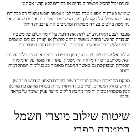
נכונים יכול להכיל מכשירים כהים או בהירים ללא קושי אסתטי.
שימוש בארונות מסוג מטבח כפרי לבן מאפשר חופש עיצובי רב בבחירת
מוצרי החשמל. על רקע לבן ונקי, מכשירים בעלי חזית זכוכית שחורה או
נירוסטה בולטים בצורה מבוקרת ומדגישים את עדכניות החלל.
מעבר לצבע הארונות, יש לתת את הדעת על חומר הגלם של משטח
העבודה הראשי בחדר. משטחי גרניט פורצלן או קוורץ בגוונים תואמים
יכולים לקשר בין המכשור המתקדם לבין חזיתות העץ המסורתיות.
שילוב אלמנטים של עץ טבעי, כגון מדפים פתוחים או בוצ'ר בלוק על גבי
האי, מסייע בריכוך המראה הדיגיטלית. פתרון זה שומר על החמימות
הכפרית המבוקשת גם כאשר המטבח מאובזר בטכנולוגיות המתקדמות
ביותר.
מרקם החומרים משחק תפקיד חשוב ביצירת האיזון הנדרש בין הישן
לחדש בחלל המגורים. שילוב בין חזיתות נגרות בעלות מרקם עץ מודגש
לבין משטחי זכוכית וחומרי מתכת חלקים מייצר עניין ושומר על מראה
עדכני.
שיטות שילוב מוצרי חשמל
במטבח כפרי